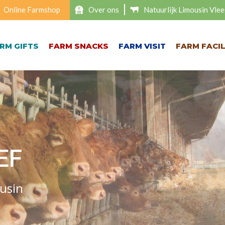
Online Farmshop
Over ons
Natuurlijk Limousin Vlee
RM GIFTS
FARM SNACKS
FARM VISIT
FARM FACIL
EF
EF
EF
ousin
ousin
ousin